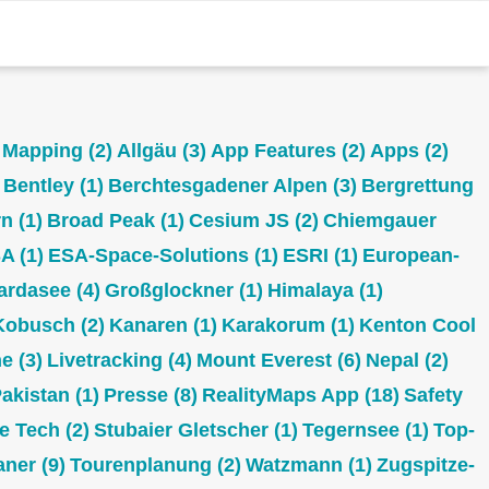
 Mapping
(2)
Allgäu
(3)
App Features
(2)
Apps
(2)
Bentley
(1)
Berchtesgadener Alpen
(3)
Bergrettung
rn
(1)
Broad Peak
(1)
Cesium JS
(2)
Chiemgauer
SA
(1)
ESA-Space-Solutions
(1)
ESRI
(1)
European-
ardasee
(4)
Großglockner
(1)
Himalaya
(1)
Kobusch
(2)
Kanaren
(1)
Karakorum
(1)
Kenton Cool
ne
(3)
Livetracking
(4)
Mount Everest
(6)
Nepal
(2)
akistan
(1)
Presse
(8)
RealityMaps App
(18)
Safety
e Tech
(2)
Stubaier Gletscher
(1)
Tegernsee
(1)
Top-
aner
(9)
Tourenplanung
(2)
Watzmann
(1)
Zugspitze-