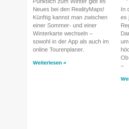
Pünktlich zum Winter gibt es
Neues bei den RealityMaps!
In 
Künftig kannst man zwischen
es 
einer Sommer- und einer
Re
Winterkarte wechseln –
Dar
sowohl in der App als auch im
um
online Tourenplaner.
höc
Ob
Weiterlesen »
–
Wei