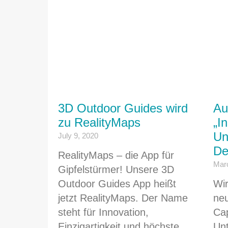
3D Outdoor Guides wird
Au
zu RealityMaps
„I
Un
July 9, 2020
De
RealityMaps – die App für
Marc
Gipfelstürmer! Unsere 3D
Outdoor Guides App heißt
Wir
jetzt RealityMaps. Der Name
ne
steht für Innovation,
Cap
Einzigartigkeit und höchste
Un