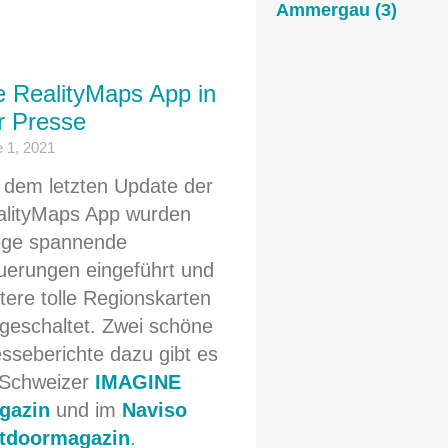
Ammergau
(3)
e RealityMaps App in
r Presse
 1, 2021
 dem letzten Update der
alityMaps App wurden
ige spannende
erungen eingeführt und
tere tolle Regionskarten
igeschaltet. Zwei schöne
sseberichte dazu gibt es
 Schweizer
IMAGINE
gazin
und im
Naviso
tdoormagazin
.