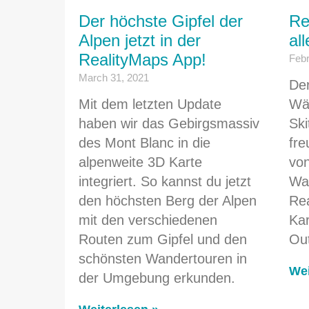
Der höchste Gipfel der
Re
Alpen jetzt in der
al
RealityMaps App!
Febr
March 31, 2021
Der
Mit dem letzten Update
Wäh
haben wir das Gebirgsmassiv
Ski
des Mont Blanc in die
fre
alpenweite 3D Karte
von
integriert. So kannst du jetzt
Wa
den höchsten Berg der Alpen
Rea
mit den verschiedenen
Kar
Routen zum Gipfel und den
Out
schönsten Wandertouren in
Wei
der Umgebung erkunden.