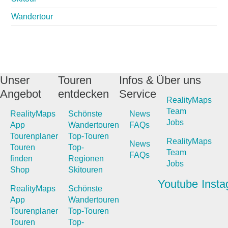
Wandertour
Unser
Touren
Infos &
Über uns
Angebot
entdecken
Service
RealityMaps
Team
RealityMaps
Schönste
News
Jobs
App
Wandertouren
FAQs
Tourenplaner
Top-Touren
RealityMaps
News
Touren
Top-
Team
FAQs
finden
Regionen
Jobs
Shop
Skitouren
Youtube
Inst
RealityMaps
Schönste
App
Wandertouren
Tourenplaner
Top-Touren
Touren
Top-