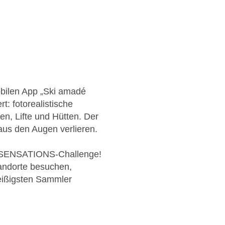
obilen App „Ski amadé
t: fotorealistische
ten, Lifte und Hütten. Der
 aus den Augen verlieren.
ve SENSATIONS-Challenge!
andorte besuchen,
eißigsten Sammler