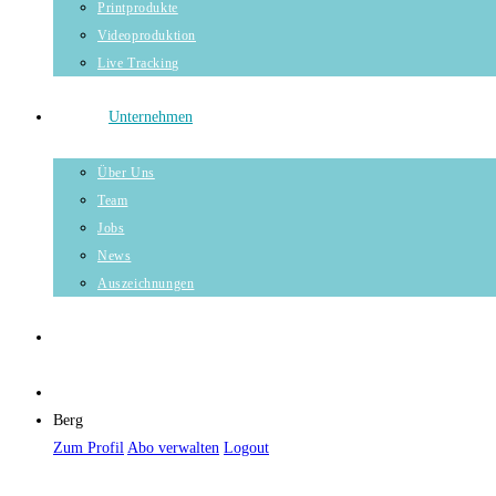
Printprodukte
Videoproduktion
Live Tracking
Unternehmen
Über Uns
Team
Jobs
News
Auszeichnungen
Berg
Zum Profil
Abo verwalten
Logout