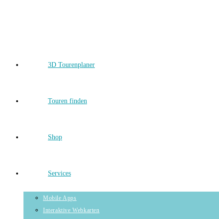
Skip
to
content
3D Tourenplaner
Touren finden
Shop
Services
Mobile Apps
Interaktive Webkarten