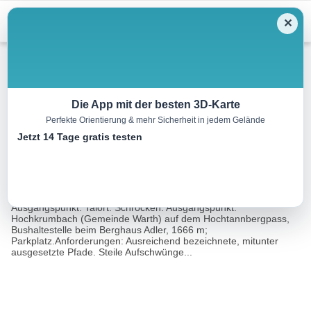
Menu
✕
Wandern
Die App mit der besten 3D-Karte
Perfekte Orientierung & mehr Sicherheit in jedem Gelände
Höferspitze, 2131 m
Jetzt 14 Tage gratis testen
5.4 km
02:45 h
490 m
490 m
Eine Tour
Rother Wanderführer Bregenzerwald (Herbert
von:
Mayr)
Ausgangspunkt: Talort: Schröcken. Ausgangspunkt:
Hochkrumbach (Gemeinde Warth) auf dem Hochtannbergpass,
Bushaltestelle beim Berghaus Adler, 1666 m;
Parkplatz.Anforderungen: Ausreichend bezeichnete, mitunter
ausgesetzte Pfade. Steile Aufschwünge...