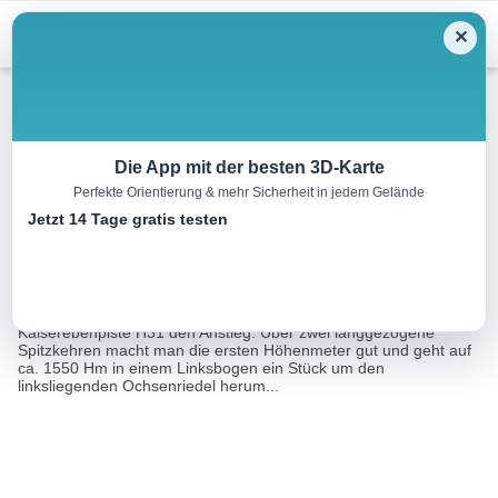
Skip
Menu
✕
to
content
Skitour
Die App mit der besten 3D-Karte
Perfekte Orientierung & mehr Sicherheit in jedem Gelände
Hirschkarspitze, 2119m
Jetzt 14 Tage gratis testen
12.3 km
03:00 h
1000 m
1000 m
Eine Tour von:
RealityMaps
Vom Parkplatz im Skizentrum Angertal beginnt man über die
Kaiserebenpiste H31 den Anstieg. Über zwei langgezogene
Spitzkehren macht man die ersten Höhenmeter gut und geht auf
ca. 1550 Hm in einem Linksbogen ein Stück um den
linksliegenden Ochsenriedel herum...