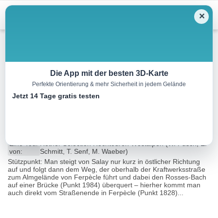
Menu
✕
Hochtour
Die App mit der besten 3D-Karte
Perfekte Orientierung & mehr Sicherheit in jedem Gelände
Dent Blanche, 4357 m –
Jetzt 14 Tage gratis testen
Südgrat
22.9 km
17:00 h
m
m
Eine Tour
Rother Selection Hochtouren Westalpen (W. Pusch, E.
von:
Schmitt, T. Senf, M. Waeber)
Stützpunkt: Man steigt von Salay nur kurz in östlicher Richtung
auf und folgt dann dem Weg, der oberhalb der Kraftwerksstraße
zum Almgelände von Ferpècle führt und dabei den Rosses-Bach
auf einer Brücke (Punkt 1984) überquert – hierher kommt man
auch direkt vom Straßenende in Ferpècle (Punkt 1828)...