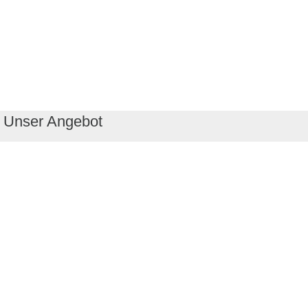
Unser Angebot
RealityMaps App
Tourenplaner
Touren finden
Shop
Touren entdecken
Schönste Wandertouren
Top-Touren
Top-Regionen