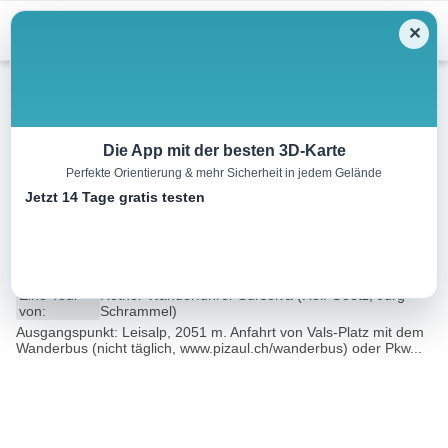
Menu
✕
Wandern
Die App mit der besten 3D-Karte
Perfekte Orientierung & mehr Sicherheit in jedem Gelände
Auf das Faltschonhorn, 3022
Jetzt 14 Tage gratis testen
m
9.7 km
04:30 h
981 m
981 m
Eine Tour
Rother Wanderführer Surselva (Rolf Goetz, Jürg
von:
Schrammel)
Ausgangspunkt: Leisalp, 2051 m. Anfahrt von Vals-Platz mit dem
Wanderbus (nicht täglich, www.pizaul.ch/wanderbus) oder Pkw...