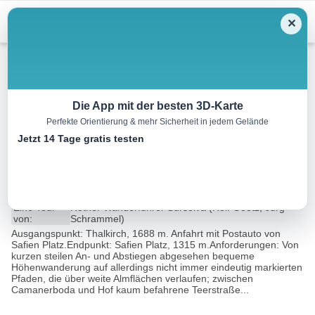
Menu
✕
Wandern
Die App mit der besten 3D-Karte
Perfekte Orientierung & mehr Sicherheit in jedem Gelände
Von Thalkirch nach Safien
Jetzt 14 Tage gratis testen
Platz
9.6 km
03:45 h
321 m
692 m
Eine Tour
Rother Wanderführer Surselva (Rolf Goetz, Jürg
von:
Schrammel)
Ausgangspunkt: Thalkirch, 1688 m. Anfahrt mit Postauto von
Safien Platz.Endpunkt: Safien Platz, 1315 m.Anforderungen: Von
kurzen steilen An- und Abstiegen abgesehen bequeme
Höhenwanderung auf allerdings nicht immer eindeutig markierten
Pfaden, die über weite Almflächen verlaufen; zwischen
Camanerboda und Hof kaum befahrene Teerstraße...