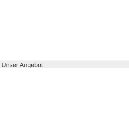
Unser Angebot
RealityMaps App
Tourenplaner
Touren finden
Shop
Touren entdecken
Schönste Wandertouren