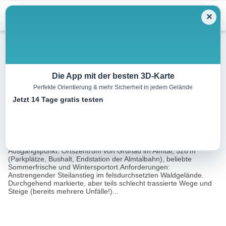
Menu
✕
Wandern
Die App mit der besten 3D-Karte
Perfekte Orientierung & mehr Sicherheit in jedem Gelände
Zwillingskogel, 1402 m
Jetzt 14 Tage gratis testen
10.0 km
05:00 h
942 m
942 m
Eine Tour
Rother Wanderführer Salzkammergut Ost (Franz
von:
Hauleitner)
Ausgangspunkt: Ortszentrum von Grünau im Almtal, 528 m
(Parkplätze, Bushalt, Endstation der Almtalbahn), beliebte
Sommerfrische und Wintersportort.Anforderungen:
Anstrengender Steilanstieg im felsdurchsetzten Waldgelände.
Durchgehend markierte, aber teils schlecht trassierte Wege und
Steige (bereits mehrere Unfälle!)...