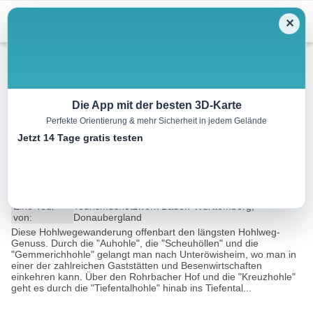
Menu
✕
Wandern
Die App mit der besten 3D-Karte
Perfekte Orientierung & mehr Sicherheit in jedem Gelände
Zwei-Täler-Runde Geisingen-
Jetzt 14 Tage gratis testen
Aulfingen
7.1 km
01:50 h
120 m
120 m
Eine Tour
Tourismusnetzwerk Baden-Württemberg,
von:
Donaubergland
Diese Hohlwegewanderung offenbart den längsten Hohlweg-
Genuss. Durch die "Auhohle", die "Scheuhöllen" und die
"Gemmerichhohle" gelangt man nach Unteröwisheim, wo man in
einer der zahlreichen Gaststätten und Besenwirtschaften
einkehren kann. Über den Rohrbacher Hof und die "Kreuzhohle"
geht es durch die "Tiefentalhohle" hinab ins Tiefental...