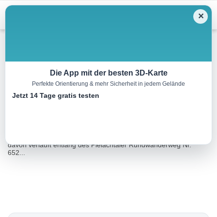
Menu
✕
Wandern
Die App mit der besten 3D-Karte
Perfekte Orientierung & mehr Sicherheit in jedem Gelände
Zwei-Täler-Blick Runde
Jetzt 14 Tage gratis testen
8.3 km
02:30 h
252 m
252 m
Eine Tour von:
Outdooractive
Der Wanderweg ist landschaftlich sehr beeindruckend. Ein Teil
davon verläuft entlang des Pielachtaler Rundwanderweg Nr.
652...