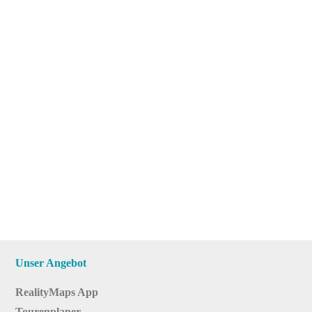
Unser Angebot
RealityMaps App
Tourenplaner