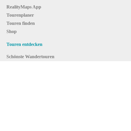
RealityMaps App
Tourenplaner
Touren finden
Shop
Touren entdecken
Schönste Wandertouren
Top-Touren
Top-Regionen
Skitouren
Infos & Service
News
FAQs
Über uns