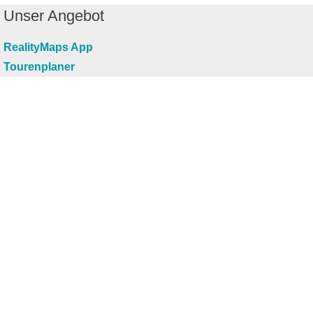
Unser Angebot
RealityMaps App
Tourenplaner
Touren finden
Shop
Touren entdecken
Schönste Wandertouren
Top-Touren
Top-Regionen
Skitouren
Infos & Service
News
FAQs