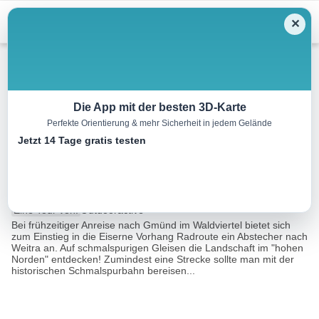
Menu
✕
Radtour
Die App mit der besten 3D-Karte
Perfekte Orientierung & mehr Sicherheit in jedem Gelände
Zusatzetappe EuroVelo 13:
Jetzt 14 Tage gratis testen
Weitra-Gmünd
15.0 km
01:00 h
103 m
12 m
Eine Tour von:
Outdooractive
Bei frühzeitiger Anreise nach Gmünd im Waldviertel bietet sich
zum Einstieg in die Eiserne Vorhang Radroute ein Abstecher nach
Weitra an. Auf schmalspurigen Gleisen die Landschaft im "hohen
Norden" entdecken! Zumindest eine Strecke sollte man mit der
historischen Schmalspurbahn bereisen...