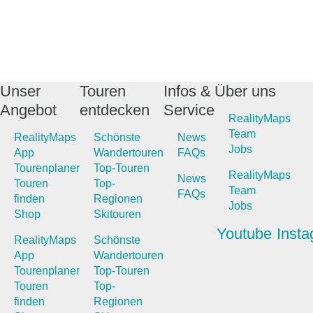
Unser
Touren
Infos &
Über uns
Angebot
entdecken
Service
RealityMaps
Team
RealityMaps
Schönste
News
Jobs
App
Wandertouren
FAQs
Tourenplaner
Top-Touren
RealityMaps
News
Touren
Top-
Team
FAQs
finden
Regionen
Jobs
Shop
Skitouren
Youtube
Inst
RealityMaps
Schönste
App
Wandertouren
Tourenplaner
Top-Touren
Touren
Top-
finden
Regionen