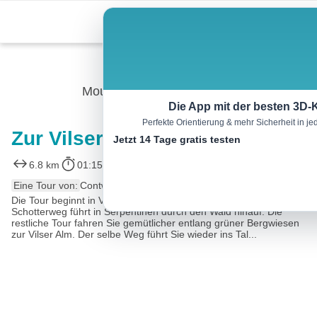
Skip
Menu
to
content
Mountainbike
Die App mit der besten 3D-
Perfekte Orientierung & mehr Sicherheit in 
Zur Vilser Alm | MTB Tour
Jetzt 14 Tage gratis testen
6.8 km
01:15 h
353 m
m
Eine Tour von:
Contwise
Die Tour beginnt in Vils am Parkplatz Vilser Alp. Der steile
Schotterweg führt in Serpentinen durch den Wald hinauf. Die
restliche Tour fahren Sie gemütlicher entlang grüner Bergwiesen
zur Vilser Alm. Der selbe Weg führt Sie wieder ins Tal...