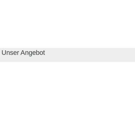
Unser Angebot
RealityMaps App
Tourenplaner
Touren finden
Shop
Touren entdecken
Schönste Wandertouren
Top-Touren
Top-Regionen