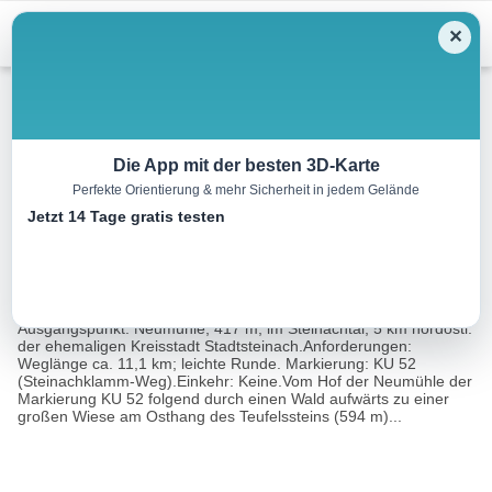
Menu
✕
Wandern
Die App mit der besten 3D-Karte
Perfekte Orientierung & mehr Sicherheit in jedem Gelände
Zur Steinachklamm
Jetzt 14 Tage gratis testen
11.0 km
02:45 h
270 m
270 m
Eine Tour
Rother Wanderführer Fichtelgebirge (Wolfgang
von:
Neidhardt, Werner Rost)
Ausgangspunkt: Neumühle, 417 m, im Steinachtal, 5 km nordöstl.
der ehemaligen Kreisstadt Stadtsteinach.Anforderungen:
Weglänge ca. 11,1 km; leichte Runde. Markierung: KU 52
(Steinachklamm-Weg).Einkehr: Keine.Vom Hof der Neumühle der
Markierung KU 52 folgend durch einen Wald aufwärts zu einer
großen Wiese am Osthang des Teufelssteins (594 m)...