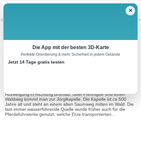
Menu
✕
Winterwandern
Die App mit der besten 3D-Karte
Perfekte Orientierung & mehr Sicherheit in jedem Gelände
Zur Jörgl Kapelle
Jetzt 14 Tage gratis testen
10.4 km
02:30 h
397 m
397 m
Eine Tour von:
Outdooractive
Vom Ortszentrum entlang des Ybbstalradwegs bis zur
Abzweigung in Richtung Bromau. Über Pfennigtor und einen
Waldweg kommt man zur Jörglkapelle. Die Kapelle ist ca 500
Jahre alt und steht an einem alten Saumweg mitten im Wald. Die
fast immer wasserführende Quelle wurde früher auch für die
Pferdefuhrwerke genutzt, welche Erze transportierten...