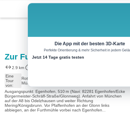
Skip
Menu
to
content
Wandern
Die App mit der besten 3D-Karte
Perfekte Orientierung & mehr Sicherheit in jedem Gel
Zur Furthmühle
Jetzt 14 Tage gratis testen
2.9 km
01:00 h
0 m
0 m
Eine
Rother Wanderführer Erlebniswandern mit Kindern
Tour
Münchner Umland (Eduard und Sigrid Soeffker)
von:
Ausgangspunkt: Egenhofen, 510 m (Navi: 82281 Egenhofen/Ecke
Bürgermeister-Schräfl-Straße/Glonnweg). Anfahrt von München
auf der A8 bis Odelzhausen und weiter Richtung
Mering/Königsbrunn. Vor Pfaffenhofen an der Glonn links
abbiegen, an der Furthmühle vorbei nach Egenhofen...