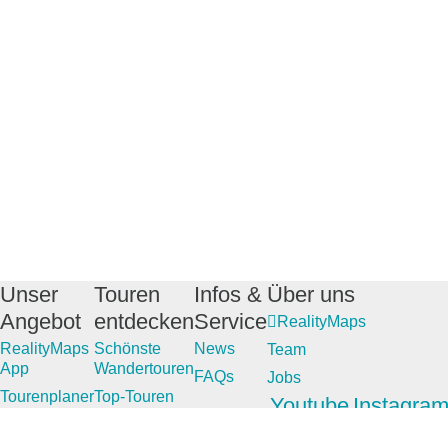
Unser
Touren
Infos &
Über uns
Angebot
entdecken
Service
RealityMaps
RealityMaps
Schönste
News
Team
App
Wandertouren
FAQs
Jobs
Tourenplaner
Top-Touren
Youtube
Instagra
Touren
Top-
finden
Regionen