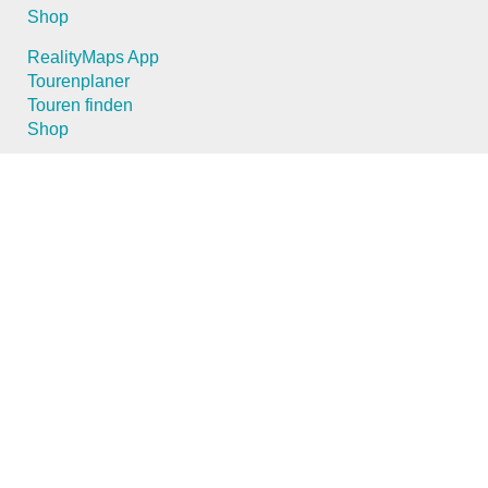
Shop
RealityMaps App
Tourenplaner
Touren finden
Shop
Touren entdecken
Schönste Wandertouren
Top-Touren
Top-Regionen
Skitouren
Schönste Wandertouren
Top-Touren
Top-Regionen
Skitouren
Infos & Service