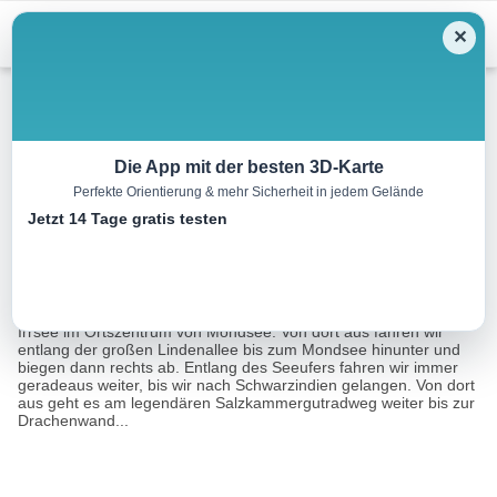
Menu
✕
Mountainbike
Die App mit der besten 3D-Karte
Perfekte Orientierung & mehr Sicherheit in jedem Gelände
Zur Eisenauer Alm
Jetzt 14 Tage gratis testen
32.2 km
02:30 h
544 m
544 m
Eine Tour von:
TOURDATA
Wir starten unsere MTB-Tour am Tourismusverband Mondsee-
Irrsee im Ortszentrum von Mondsee. Von dort aus fahren wir
entlang der großen Lindenallee bis zum Mondsee hinunter und
biegen dann rechts ab. Entlang des Seeufers fahren wir immer
geradeaus weiter, bis wir nach Schwarzindien gelangen. Von dort
aus geht es am legendären Salzkammergutradweg weiter bis zur
Drachenwand...