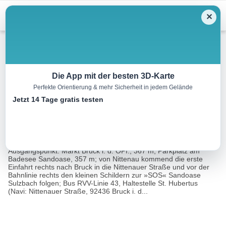
Menu
✕
Wandern
Die App mit der besten 3D-Karte
Perfekte Orientierung & mehr Sicherheit in jedem Gelände
Zum Waldhaus Einsiedel
Jetzt 14 Tage gratis testen
15.2 km
04:30 h
269 m
269 m
Eine Tour
Rother Wanderführer Rund um Regensburg (Eva
von:
Krötz)
Ausgangspunkt: Markt Bruck i. d. OPf., 367 m, Parkplatz am
Badesee Sandoase, 357 m; von Nittenau kommend die erste
Einfahrt rechts nach Bruck in die Nittenauer Straße und vor der
Bahnlinie rechts den kleinen Schildern zur »SOS« Sandoase
Sulzbach folgen; Bus RVV-Linie 43, Haltestelle St. Hubertus
(Navi: Nittenauer Straße, 92436 Bruck i. d...