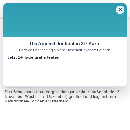
Menu
✕
Winterwandern
Die App mit der besten 3D-Karte
Perfekte Orientierung & mehr Sicherheit in jedem Gelände
Zum Unterberg Schutzhaus
Jetzt 14 Tage gratis testen
über den Miragraben
3.7 km
01:30 h
410 m
4 m
Eine Tour von:
Outdooractive
Das Schutzhaus Unterberg ist das ganze Jahr (außer ab der 2.
November Woche – 7. Dezember) geöffnet und liegt mitten im
Naturschnee-Schigebiet Unterberg...