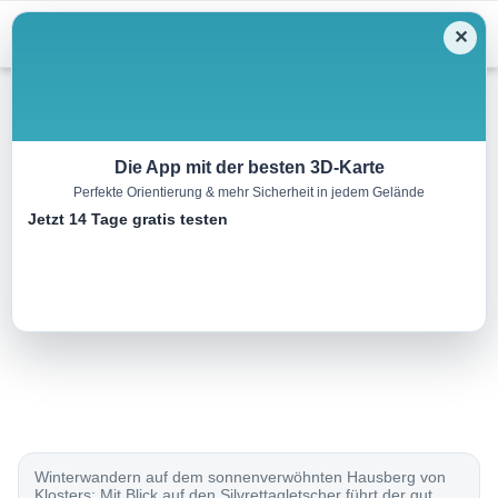
Menu
✕
Winterwandern
Die App mit der besten 3D-Karte
Perfekte Orientierung & mehr Sicherheit in jedem Gelände
Zügenhüttli-Weg
Jetzt 14 Tage gratis testen
4.0 km
01:35 h
220 m
220 m
Eine Tour von:
SchweizMobil
..
Winterwandern auf dem sonnenverwöhnten Hausberg von
Klosters: Mit Blick auf den Silvrettagletscher führt der gut