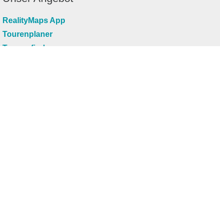
RealityMaps App
Tourenplaner
Touren finden
Shop
Touren entdecken
Schönste Wandertouren
Top-Touren
Top-Regionen
Skitouren
Infos & Service
News
FAQs
Über uns