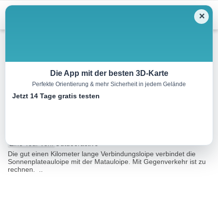
Menu
✕
Langlauf
Die App mit der besten 3D-Karte
Perfekte Orientierung & mehr Sicherheit in jedem Gelände
Zubringerloipe Matau –
Jetzt 14 Tage gratis testen
Umhausen-Niederthai
1.0 km
00:20 h
36 m
1 m
Eine Tour von:
Outdooractive
Die gut einen Kilometer lange Verbindungsloipe verbindet die
Sonnenplateauloipe mit der Matauloipe. Mit Gegenverkehr ist zu
rechnen. ..