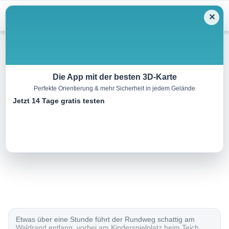
Menu
✕
Wandern
Die App mit der besten 3D-Karte
Perfekte Orientierung & mehr Sicherheit in jedem Gelände
Zöbern – Tut Gut Route 1
Jetzt 14 Tage gratis testen
4.2 km
01:13 h
146 m
146 m
Eine Tour von:
Outdooractive
..
Etwas über eine Stunde führt der Rundweg schattig am
Waldrand entlang, vorbei am Kinderspielplatz beim Teich.