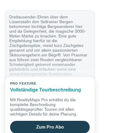
Dreitausender-Ehren über dem
LüsenstalIn den Sellrainer Bergen
bekommen tüchtige Bergwanderer hier
und da Gelegenheit, die magische 3000-
Meter-Marke zu knacken. Eine gute
Empfehlung hierfür ist die
Zischgelesspitze, meist kurz Zischgeles
genannt und vor allem passionierten
Skitourengehern ein Begriff. Von Praxmar
aus führen zwei Routen vergleichbarer
Schwierigkeit getrennt voneinander
gipfelwärts und erlauben somit eine
abwechslungsreiche Kombination.
Hochalpines Blockgelände mit der einen
oder...
PRO FEATURE
Vollständige Tourbeschreibung
Mit RealityMaps Pro erhältst du die
komplette Beschreibung
qualitätsgeprüfter Touren mit allen
wichtigen Details für deine Planung.
Zum Pro Abo