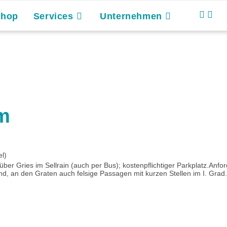
Shop
Services
Unternehmen
 m
l)
ber Gries im Sellrain (auch per Bus); kostenpflichtiger Parkplatz.Anfo
d, an den Graten auch felsige Passagen mit kurzen Stellen im I. Grad.