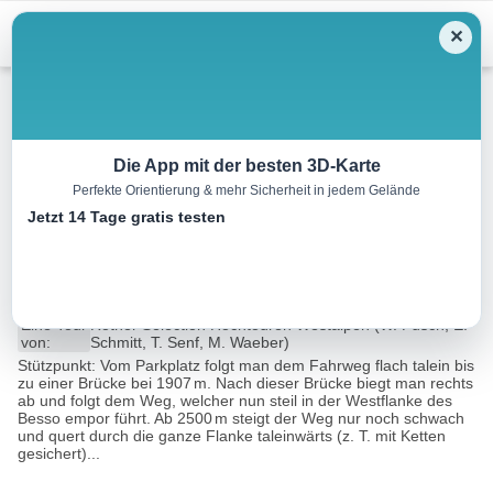
Menu
✕
Hochtour
Die App mit der besten 3D-Karte
Perfekte Orientierung & mehr Sicherheit in jedem Gelände
Zinalrothorn, 4221 m –
Jetzt 14 Tage gratis testen
Nordgrat
27.7 km
18:00 h
m
m
Eine Tour
Rother Selection Hochtouren Westalpen (W. Pusch, E.
von:
Schmitt, T. Senf, M. Waeber)
Stützpunkt: Vom Parkplatz folgt man dem Fahrweg flach talein bis
zu einer Brücke bei 1907 m. Nach dieser Brücke biegt man rechts
ab und folgt dem Weg, welcher nun steil in der Westflanke des
Besso empor führt. Ab 2500 m steigt der Weg nur noch schwach
und quert durch die ganze Flanke taleinwärts (z. T. mit Ketten
gesichert)...