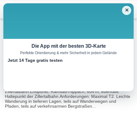
Menu
✕
Wandern
Die App mit der besten 3D-Karte
Perfekte Orientierung & mehr Sicherheit in jedem Gelände
Zellberg
Jetzt 14 Tage gratis testen
13.0 km
04:45 h
669 m
632 m
Eine Tour von:
Rother Wanderführer Zillertal (Mark Zahel)
Ausgangspunkt: Aschau, 567 m, Haltestelle der
Zillertalbahn.Endpunkt: Ramsau-Hippach, 604 m, ebenfalls
Haltepunkt der Zillertalbahn.Anforderungen: Maximal T2. Leichte
Wanderung in tieferen Lagen, teils auf Wanderwegen und
Pfaden, teils auf verkehrsarmen Bergstraßen...