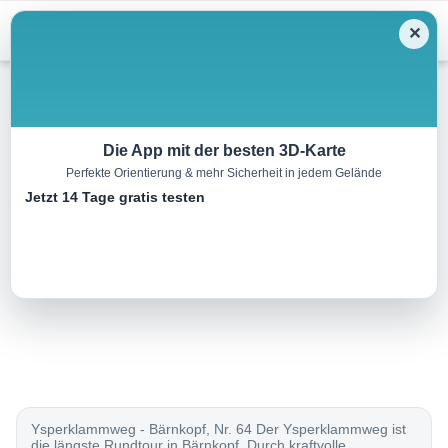
Menu
✕
Wandern
Die App mit der besten 3D-Karte
Perfekte Orientierung & mehr Sicherheit in jedem Gelände
Ysperklammweg Bärnkopf
Jetzt 14 Tage gratis testen
17.2 km
04:30 h
235 m
235 m
Eine Tour von:
Outdooractive
..
Ysperklammweg - Bärnkopf, Nr. 64 Der Ysperklammweg ist
die längste Rundtour in Bärnkopf. Durch kraftvolle,