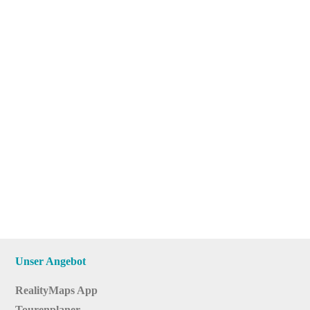
Unser Angebot
RealityMaps App
Tourenplaner