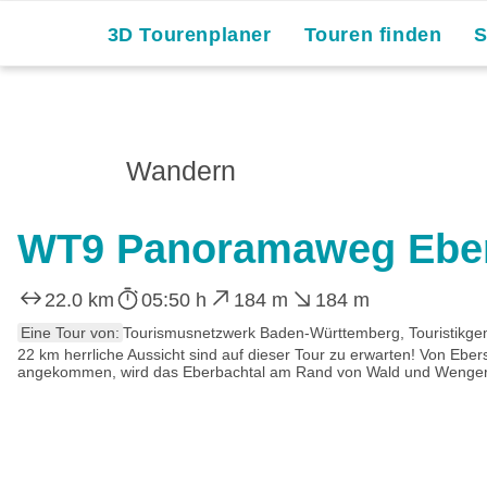
Skip
3D Tourenplaner
Touren finden
to
content
Wandern
WT9 Panoramaweg Eber
22.0 km
05:50 h
184 m
184 m
Eine Tour von:
Tourismusnetzwerk Baden-Württemberg, Touristikge
22 km herrliche Aussicht sind auf dieser Tour zu erwarten! Von Eb
angekommen, wird das Eberbachtal am Rand von Wald und Wenger