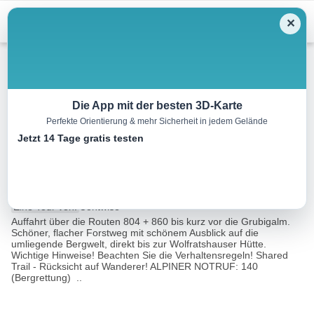
Menu
✕
Mountainbike
Die App mit der besten 3D-Karte
Perfekte Orientierung & mehr Sicherheit in jedem Gelände
Wolfratshauserhütte – Route
Jetzt 14 Tage gratis testen
862
1.4 km
00:30 h
70 m
m
Eine Tour von:
Contwise
Auffahrt über die Routen 804 + 860 bis kurz vor die Grubigalm.
Schöner, flacher Forstweg mit schönem Ausblick auf die
umliegende Bergwelt, direkt bis zur Wolfratshauser Hütte.
Wichtige Hinweise! Beachten Sie die Verhaltensregeln! Shared
Trail - Rücksicht auf Wanderer! ALPINER NOTRUF: 140
(Bergrettung) ..