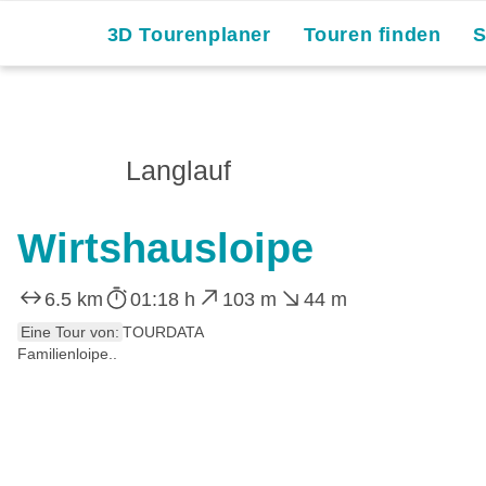
3D Tourenplaner
Touren finden
Langlauf
Wirtshausloipe
6.5 km
01:18 h
103 m
44 m
Eine Tour von:
TOURDATA
Familienloipe..