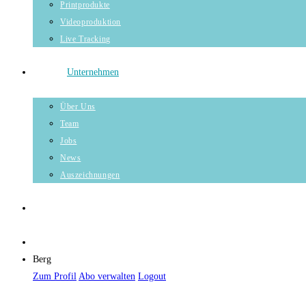
Printprodukte
Videoproduktion
Live Tracking
Unternehmen
Über Uns
Team
Jobs
News
Auszeichnungen
Berg
Zum Profil
Abo verwalten
Logout