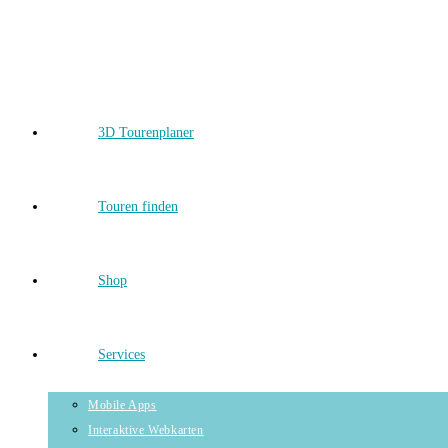
Skip
to
content
3D Tourenplaner
Touren finden
Shop
Services
Mobile Apps
Interaktive Webkarten