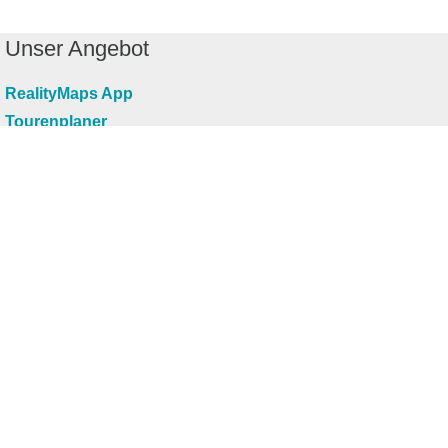
Unser Angebot
RealityMaps App
Tourenplaner
Touren finden
Shop
Touren entdecken
Schönste Wandertouren
Top-Touren
Top-Regionen
Skitouren
Infos & Service
News