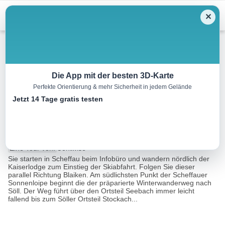
Menu
✕
Winterwandern
Die App mit der besten 3D-Karte
Perfekte Orientierung & mehr Sicherheit in jedem Gelände
Winterwanderweg Verbindung
Jetzt 14 Tage gratis testen
Scheffau-Söll
7.1 km
02:45 h
70 m
120 m
Eine Tour von:
Contwise
Sie starten in Scheffau beim Infobüro und wandern nördlich der
Kaiserlodge zum Einstieg der Skiabfahrt. Folgen Sie dieser
parallel Richtung Blaiken. Am südlichsten Punkt der Scheffauer
Sonnenloipe beginnt die der präparierte Winterwanderweg nach
Söll. Der Weg führt über den Ortsteil Seebach immer leicht
fallend bis zum Söller Ortsteil Stockach...