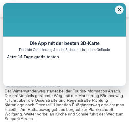
Menu
✕
Winterwandern
Die App mit der besten 3D-Karte
Perfekte Orientierung & mehr Sicherheit in jedem Gelände
Winterwanderweg Rundweg
Jetzt 14 Tage gratis testen
Arrach
6.2 km
02:00 h
2848 m
3314 m
Eine Tour von:
Landkreis Cham
Der Winterwanderweg startet bei der Tourist-Information Arrach.
Der größtenteils geräumte Weg, mit der Markierung Bärchenweg
4, führt über die Osserstraße und Regenstraße Richtung
Kläranlage nach Ottenzell. Über den Fußgängerweg erreicht man
Haibühl. Am Rathausweg geht es bergauf zur Pfarrkirche St.
Wolfgang. Weiter vorbei an Kirche und Schule führt der Weg zum
Seepark Arrach...