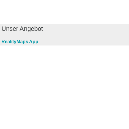
Unser Angebot
RealityMaps App
Tourenplaner
Touren finden
Shop
Touren entdecken
Schönste Wandertouren
Top-Touren
Top-Regionen
Skitouren
Infos & Service