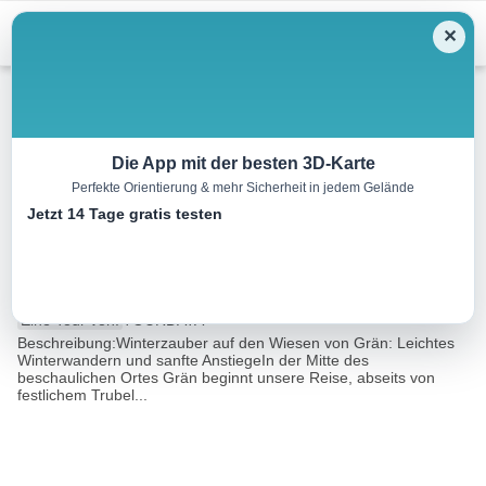
Menu
✕
Winterwandern
Die App mit der besten 3D-Karte
Perfekte Orientierung & mehr Sicherheit in jedem Gelände
Winterwanderweg Grän
Jetzt 14 Tage gratis testen
Wiesenweg
1.5 km
01:30 h
25 m
25 m
Eine Tour von:
TOURDATA
Beschreibung:Winterzauber auf den Wiesen von Grän: Leichtes
Winterwandern und sanfte AnstiegeIn der Mitte des
beschaulichen Ortes Grän beginnt unsere Reise, abseits von
festlichem Trubel...