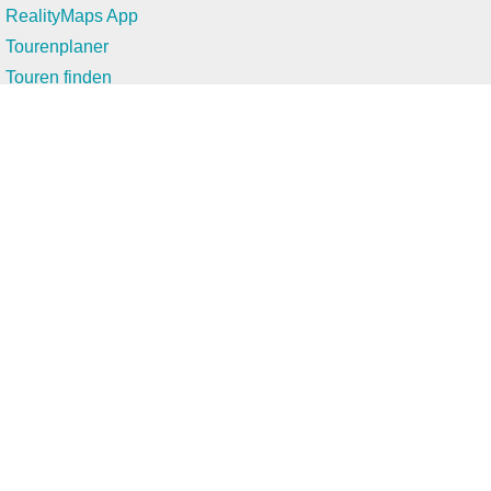
RealityMaps App
Tourenplaner
Touren finden
Shop
Touren entdecken
Schönste Wandertouren
Top-Touren
Top-Regionen
Skitouren
Infos & Service
News
FAQs
Über uns