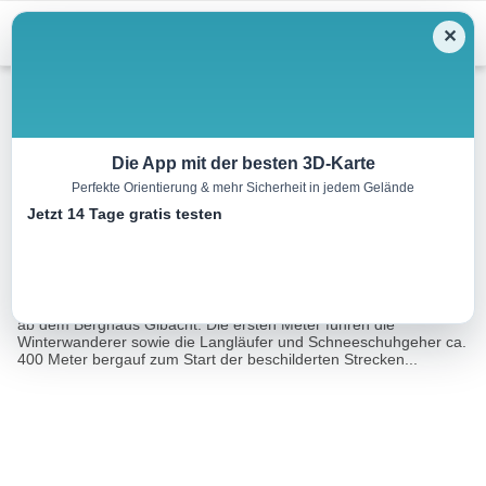
Menu
✕
Winterwandern
Die App mit der besten 3D-Karte
Perfekte Orientierung & mehr Sicherheit in jedem Gelände
Winterwanderweg Gibacht
Jetzt 14 Tage gratis testen
3.5 km
01:15 h
1903 m
1612 m
Eine Tour von:
Landkreis Cham
Ein Klassiker unter den Winterwanderwegen ist die Rundstrecke
ab dem Berghaus Gibacht. Die ersten Meter führen die
Winterwanderer sowie die Langläufer und Schneeschuhgeher ca.
400 Meter bergauf zum Start der beschilderten Strecken...