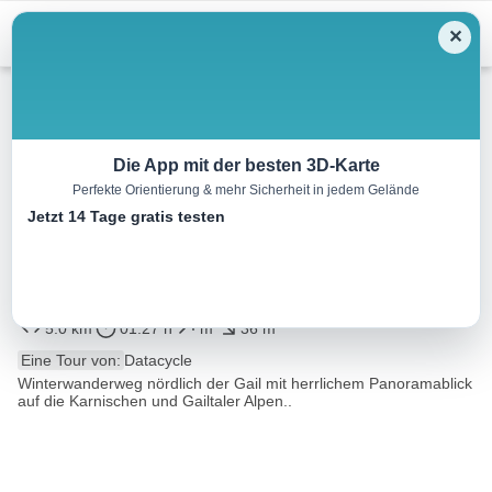
Menu
✕
Winterwandern
Die App mit der besten 3D-Karte
Perfekte Orientierung & mehr Sicherheit in jedem Gelände
Winterwanderweg entlang der
Jetzt 14 Tage gratis testen
Obergailtaler Panoramaloipe –
Bereich Gemeinde Dellach
5.0 km
01:27 h
m
36 m
Eine Tour von:
Datacycle
Winterwanderweg nördlich der Gail mit herrlichem Panoramablick
auf die Karnischen und Gailtaler Alpen..