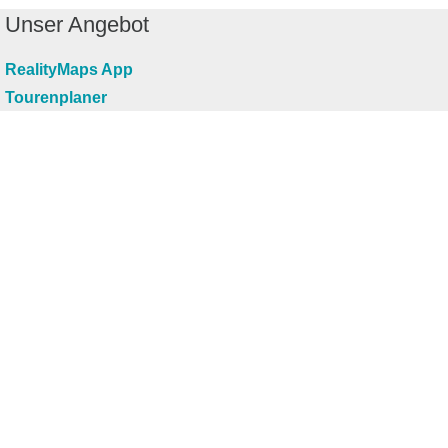
Unser Angebot
RealityMaps App
Tourenplaner
Touren finden
Shop
Touren entdecken
Schönste Wandertouren
Top-Touren
Top-Regionen
Skitouren
Infos & Service
News
FAQs