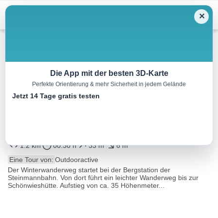
Menu
✕
Winterwandern
Die App mit der besten 3D-Karte
Perfekte Orientierung & mehr Sicherheit in jedem Gelände
Winterwanderweg Bergstation
Jetzt 14 Tage gratis testen
Steinmannbahn –
Schönwieshütte
1.2 km
00:30 h
33 m
6 m
Eine Tour von:
Outdooractive
Der Winterwanderweg startet bei der Bergstation der
Steinmannbahn. Von dort führt ein leichter Wanderweg bis zur
Schönwieshütte. Aufstieg von ca. 35 Höhenmeter...