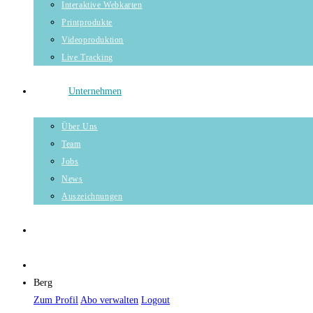
Interaktive Webkarten
Printprodukte
Videoproduktion
Live Tracking
Unternehmen
Über Uns
Team
Jobs
News
Auszeichnungen
Berg
Zum Profil
Abo verwalten
Logout