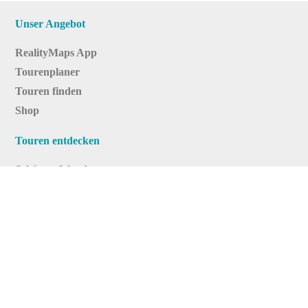
Unser Angebot
RealityMaps App
Tourenplaner
Touren finden
Shop
Touren entdecken
Schönste Wandertouren
Top-Touren
Top-Regionen
Skitouren
Infos & Service
News
FAQs