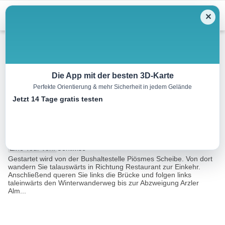
Menu
✕
Winterwandern
Die App mit der besten 3D-Karte
Perfekte Orientierung & mehr Sicherheit in jedem Gelände
Winterwanderung Piösmes –
Jetzt 14 Tage gratis testen
Richtung Arzler Alm
4.8 km
01:45 h
290 m
290 m
Eine Tour von:
Contwise
Gestartet wird von der Bushaltestelle Piösmes Scheibe. Von dort
wandern Sie talauswärts in Richtung Restaurant zur Einkehr.
Anschließend queren Sie links die Brücke und folgen links
taleinwärts den Winterwanderweg bis zur Abzweigung Arzler
Alm...