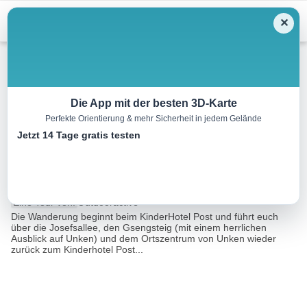
Menu
✕
Winterwandern
Die App mit der besten 3D-Karte
Perfekte Orientierung & mehr Sicherheit in jedem Gelände
Winterwanderung Josefsallee
Jetzt 14 Tage gratis testen
– Steinpass – Gsengsteig
6.3 km
02:00 h
61 m
59 m
Eine Tour von:
Outdooractive
Die Wanderung beginnt beim KinderHotel Post und führt euch
über die Josefsallee, den Gsengsteig (mit einem herrlichen
Ausblick auf Unken) und dem Ortszentrum von Unken wieder
zurück zum Kinderhotel Post...