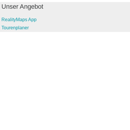
Unser Angebot
RealityMaps App
Tourenplaner
Touren finden
Shop
Touren entdecken
Schönste Wandertouren
Top-Touren
Top-Regionen
Skitouren
Infos & Service
News
FAQs