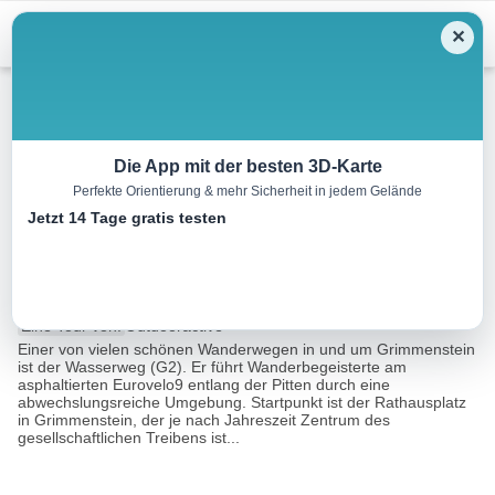
Menu
✕
Winterwandern
Die App mit der besten 3D-Karte
Perfekte Orientierung & mehr Sicherheit in jedem Gelände
Winterwanderung am
Jetzt 14 Tage gratis testen
Wasserweg Grimmenstein
6.7 km
01:43 h
66 m
66 m
Eine Tour von:
Outdooractive
Einer von vielen schönen Wanderwegen in und um Grimmenstein
ist der Wasserweg (G2). Er führt Wanderbegeisterte am
asphaltierten Eurovelo9 entlang der Pitten durch eine
abwechslungsreiche Umgebung. Startpunkt ist der Rathausplatz
in Grimmenstein, der je nach Jahreszeit Zentrum des
gesellschaftlichen Treibens ist...