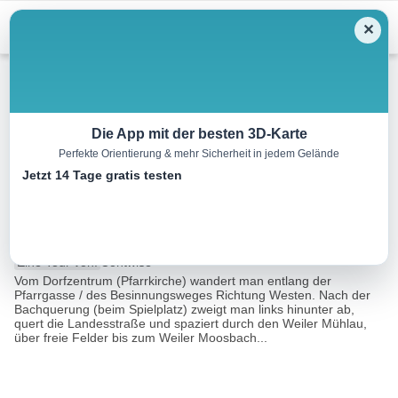
Menu
✕
Winterwandern
Die App mit der besten 3D-Karte
Perfekte Orientierung & mehr Sicherheit in jedem Gelände
Winterwanderung 19 St. Jakob
Jetzt 14 Tage gratis testen
i.H. -Mühlau-Moosbach-Dorf
3.9 km
01:10 h
55 m
55 m
Eine Tour von:
Contwise
Vom Dorfzentrum (Pfarrkirche) wandert man entlang der
Pfarrgasse / des Besinnungsweges Richtung Westen. Nach der
Bachquerung (beim Spielplatz) zweigt man links hinunter ab,
quert die Landesstraße und spaziert durch den Weiler Mühlau,
über freie Felder bis zum Weiler Moosbach...