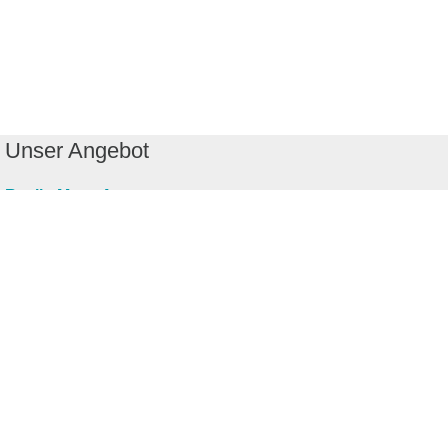
Unser Angebot
RealityMaps App
Tourenplaner
Touren finden
Shop
Touren entdecken
Schönste Wandertouren
Top-Touren
Top-Regionen
Skitouren