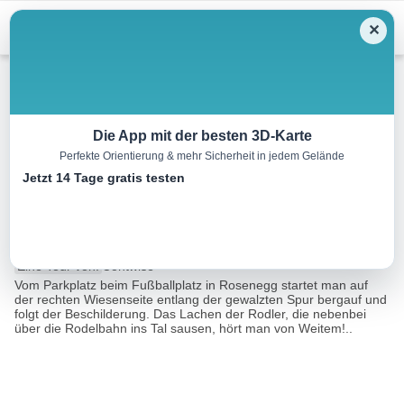
Menu
✕
Winterwandern
Die App mit der besten 3D-Karte
Perfekte Orientierung & mehr Sicherheit in jedem Gelände
Winterwanderung 11
Jetzt 14 Tage gratis testen
Hochkogel Runde Fieberbrunn
6.8 km
02:30 h
255 m
255 m
Eine Tour von:
Contwise
Vom Parkplatz beim Fußballplatz in Rosenegg startet man auf
der rechten Wiesenseite entlang der gewalzten Spur bergauf und
folgt der Beschilderung. Das Lachen der Rodler, die nebenbei
über die Rodelbahn ins Tal sausen, hört man von Weitem!..