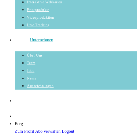
Interaktive Webkarten
Printprodukte
Videoproduktion
Live Tracking
Unternehmen
Über Uns
Team
Jobs
News
Auszeichnungen
Berg
Zum Profil
Abo verwalten
Logout