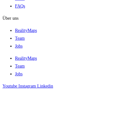
FAQs
Über uns
RealityMaps
Team
Jobs
RealityMaps
Team
Jobs
Youtube
Instagram
Linkedin