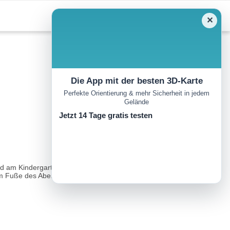
✕
Die App mit der besten 3D-Karte
Perfekte Orientierung & mehr Sicherheit in jedem
Gelände
Jetzt 14 Tage gratis testen
m Kindergarten bis in den Ortsteil Urchen. Hier queren Sie die
m Fuße des Abergs steigt der Winterwanderweg Nr...