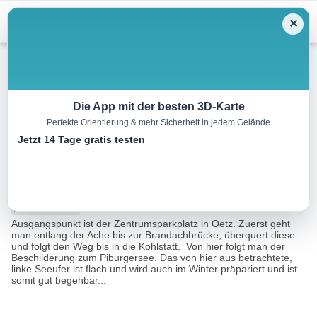
Menu
✕
Winterwandern
Die App mit der besten 3D-Karte
Perfekte Orientierung & mehr Sicherheit in jedem Gelände
Winterrunde Oetz – Piburg –
Jetzt 14 Tage gratis testen
Nr. 400 (Ausweichrunde)
8.0 km
02:30 h
385 m
385 m
Eine Tour von:
Outdooractive
Ausgangspunkt ist der Zentrumsparkplatz in Oetz. Zuerst geht
man entlang der Ache bis zur Brandachbrücke, überquert diese
und folgt den Weg bis in die Kohlstatt. Von hier folgt man der
Beschilderung zum Piburgersee. Das von hier aus betrachtete,
linke Seeufer ist flach und wird auch im Winter präpariert und ist
somit gut begehbar...