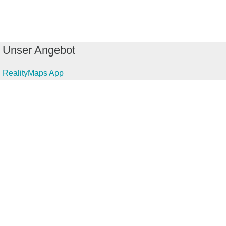
Unser Angebot
RealityMaps App
Tourenplaner
Touren finden
Shop
Touren entdecken
Schönste Wandertouren
Top-Touren
Top-Regionen
Skitouren
Infos & Service