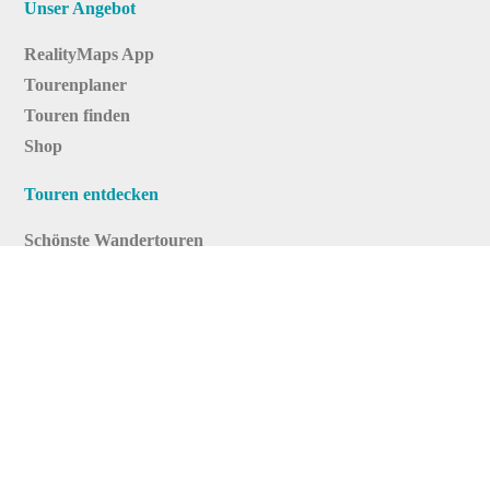
Unser Angebot
RealityMaps App
Tourenplaner
Touren finden
Shop
Touren entdecken
Schönste Wandertouren
Top-Touren
Top-Regionen
Skitouren
Infos & Service
News
FAQs