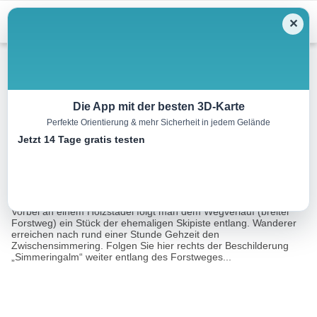
Menu
✕
Winterwandern
Die App mit der besten 3D-Karte
Perfekte Orientierung & mehr Sicherheit in jedem Gelände
Winterroute zur Simmeringalm
Jetzt 14 Tage gratis testen
5.9 km
00:00 h
763 m
m
Eine Tour von:
Contwise
Die Wanderung beginnt am Parkplatz Grünberg in Obsteig.
Vorbei an einem Holzstadel folgt man dem Wegverlauf (breiter
Forstweg) ein Stück der ehemaligen Skipiste entlang. Wanderer
erreichen nach rund einer Stunde Gehzeit den
Zwischensimmering. Folgen Sie hier rechts der Beschilderung
„Simmeringalm“ weiter entlang des Forstweges...