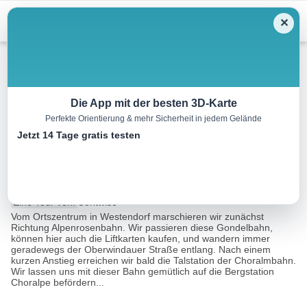
Menu
✕
Winterwandern
Die App mit der besten 3D-Karte
Perfekte Orientierung & mehr Sicherheit in jedem Gelände
Winterhöhenwanderung
Jetzt 14 Tage gratis testen
Choralpe
6.8 km
01:45 h
150 m
150 m
Eine Tour von:
Contwise
Vom Ortszentrum in Westendorf marschieren wir zunächst
Richtung Alpenrosenbahn. Wir passieren diese Gondelbahn,
können hier auch die Liftkarten kaufen, und wandern immer
geradewegs der Oberwindauer Straße entlang. Nach einem
kurzen Anstieg erreichen wir bald die Talstation der Choralmbahn.
Wir lassen uns mit dieser Bahn gemütlich auf die Bergstation
Choralpe befördern...