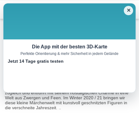
Menu
✕
Winterwandern
Die App mit der besten 3D-Karte
Perfekte Orientierung & mehr Sicherheit in jedem Gelände
Winter Märchenwald
Jetzt 14 Tage gratis testen
1.4 km
00:28 h
51 m
51 m
Eine Tour von:
Outdooractive
Der Märchenwald begeistert seit 1986 Kinder und Erwachsene
zugleich und entführt mit seinem nostalgischen Charme in eine
Welt aus Zwergen und Feen. Im Winter 2020 / 21 bringen wir
diese kleine Märchenwelt mit kunstvoll geschnitzten Figuren in
die verschneite Jahreszeit. ..