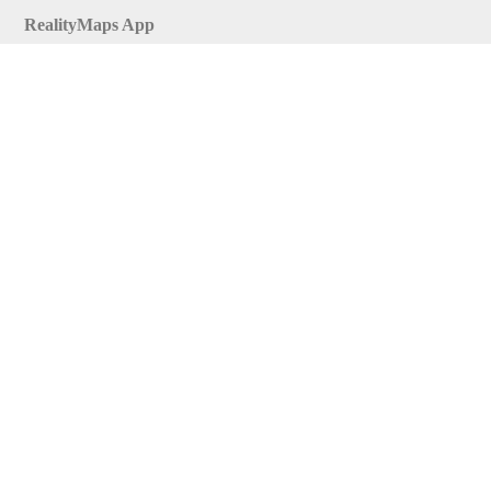
RealityMaps App
Tourenplaner
Touren finden
Shop
Touren entdecken
Schönste Wandertouren
Top-Touren
Top-Regionen
Skitouren
Infos & Service
News
FAQs
Über uns